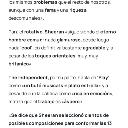
los mismos
problemas
que el resto de nosotros,
aunque con una
fama
y una
riqueza
descomunales».
Para el
rotativo
,
Sheeran
«sigue siendo el
eterno
hombre común
: nada
glamuroso
, desde luego
nada ‘
cool
‘, en definitiva bastante
agradable
y, a
pesar de los
toques orientales
, muy, muy
británico
«.
The Independent
, por su parte, habla de
‘Play’
como «
un bufé musical sin plato estrella
» y a
pesar de que la califica como «
rica en emoción
«,
matiza que el
trabajo
es «
áspero
«.
«
Se dice que Sheeran seleccionó cientos de
posibles composiciones para conformar las 13