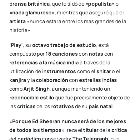
prensa británica
, que lo tildó de
«populista»
o
«nada glamuroso»
, mientras que aseguró que el
artista
«nunca estará entre los más grandes de la
historia».
‘Play’
, su
octavo trabajo de estudio
, está
compuesto por
18 canciones
con
notas
con
referencias a la música india
a través de la
utilización de
instrumentos
como el
shitar
o el
kanjira
y la
colaboración
con
estrellas indias
como
Arjit Singh
, aunque manteniendo un
reconocible estilo
que fue precisamente objeto de
las
críticas
de los
rotativos
de su
país natal
.
«
Por qué Ed Sheeran nunca será de los mejores
de todos los tiempos
«, reza el
titular
de la
crítica
del
periódico
conservador
The Telegraph
, que