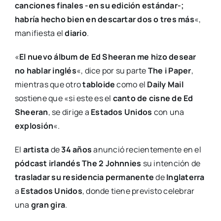
canciones finales -en su edición estándar-;
habría hecho bien en descartar dos o tres más
«,
manifiesta el
diario
.
«
El nuevo álbum de Ed Sheeran me hizo desear
no hablar inglés
«, dice por su parte
The i Paper
,
mientras que otro
tabloide
como el
Daily Mail
sostiene que «si este es el
canto de cisne de Ed
Sheeran
, se dirige a
Estados Unidos
con una
explosión
«.
El
artista
de
34 años
anunció recientemente en el
pódcast irlandés The 2 Johnnies
su intención de
trasladar su residencia permanente
de
Inglaterra
a
Estados Unidos
, donde tiene previsto celebrar
una
gran gira
.