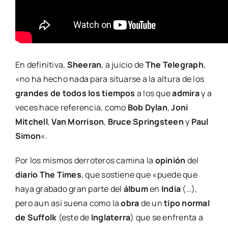
En definitiva,
Sheeran
, a juicio de
The Telegraph
,
«no ha hecho nada para situarse a la altura de los
grandes de todos los tiempos
a los que
admira
y a
veces hace referencia, como
Bob Dylan
,
Joni
Mitchell
,
Van Morrison
,
Bruce Springsteen
y
Paul
Simon
«.
Por los mismos derroteros camina la
opinión
del
diario The Times
, que sostiene que «puede que
haya grabado gran parte del
álbum
en
India
(…),
pero aun así suena como la
obra
de un
tipo normal
de Suffolk
(este de
Inglaterra
) que se enfrenta a