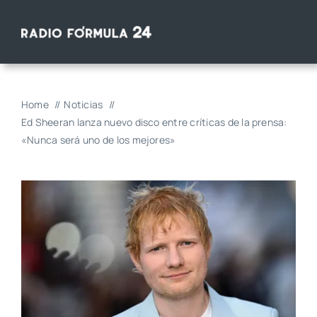
Saltar
al
contenido
Home
Noticias
Ed Sheeran lanza nuevo disco entre críticas de la prensa:
«Nunca será uno de los mejores»