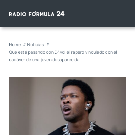
Saltar
al
contenido
Home
Noticias
Qué está pasando con D4vd, el rapero vinculado con el
cadáver de una joven desaparecida