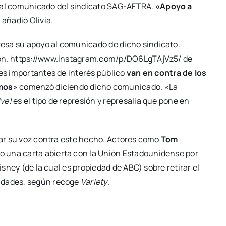
to al comunicado del sindicato SAG-AFTRA.
«Apoyo a
»
añadió Olivia.
presa su apoyo al comunicado de dicho sindicato.
sión. https://www.instagram.com/p/DO6LgTAjVz5/ de
nes importantes de interés público
van en contra de los
mos
» comenzó diciendo dicho comunicado. «La
ve!
es el tipo de represión y represalia que pone en
lzar su voz contra este hecho. Actores como
Tom
o una carta abierta con la Unión Estadounidense por
isney (de la cual es propiedad de ABC) sobre retirar el
ridades, según recoge
Variety
.