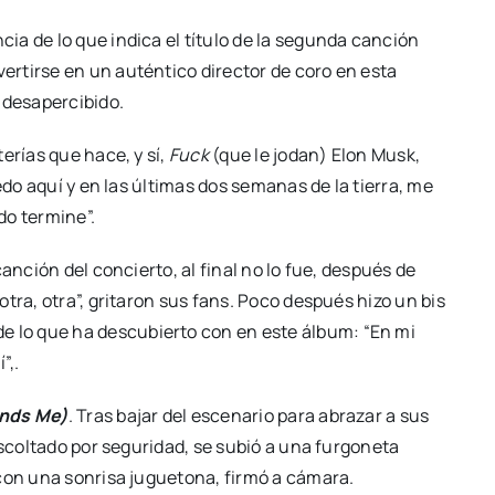
ncia de lo que indica el título de la segunda canción
rtirse en un auténtico director de coro en esta
 desapercibido.
erías que hace, y sí,
Fuck
(que le jodan) Elon Musk,
edo aquí y en las últimas dos semanas de la tierra, me
do termine”.
canción del concierto, al final no lo fue, después de
tra, otra”, gritaron sus fans. Poco después hizo un bis
de lo que ha descubierto con en este álbum: “En mi
”,.
ands Me)
. Tras bajar del escenario para abrazar a sus
escoltado por seguridad, se subió a una furgoneta
 con una sonrisa juguetona, firmó a cámara.