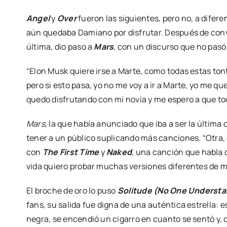
Angel
y
Over
fueron las siguientes, pero no, a difere
aún quedaba Damiano por disfrutar. Después de conve
última, dio paso a
Mars
, con un discurso que no pasó
“Elon Musk quiere irse a Marte, como todas estas tont
pero si esto pasa, yo no me voy a ir a Marte, yo me qu
quedo disfrutando con mi novia y me espero a que to
Mars
, la que había anunciado que iba a ser la última 
tener a un público suplicando más canciones. “Otra, o
con
The First Time
y
Naked
, una canción que habla 
vida quiero probar muchas versiones diferentes de mí
El broche de oro lo puso
Solitude (No One Underst
fans, su salida fue digna de una auténtica estrella: 
negra, se encendió un cigarro en cuanto se sentó y,