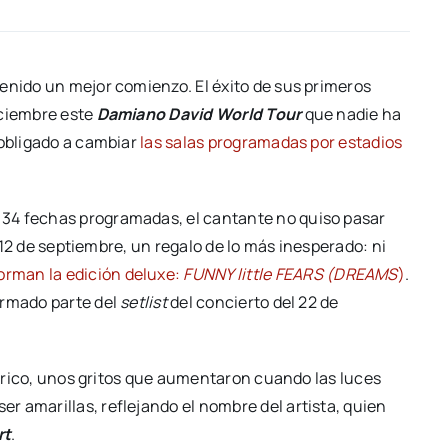
enido un mejor comienzo. El éxito de sus primeros
iciembre este
Damiano David World Tour
que nadie ha
 obligado a cambiar
las salas programadas por estadios
s 34 fechas programadas, el cantante no quiso pasar
l 12 de septiembre, un regalo de lo más inesperado: ni
rman la edición deluxe:
FUNNY little FEARS (DREAMS
)
.
ormado parte del
setlist
del concierto del 22 de
ufórico, unos gritos que aumentaron cuando las luces
ser amarillas, reflejando el nombre del artista, quien
rt
.