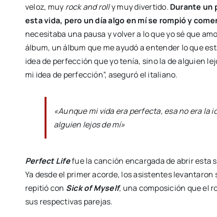
veloz, muy
rock and roll
y muy divertido.
Durante un 
esta vida, pero un día algo en mí se rompió y come
necesitaba una pausa y volver a lo que yo sé que amo,
álbum, un álbum que me ayudó a entender lo que esta
idea de perfección que yo tenía, sino la de alguien le
mi idea de perfección”, aseguró el italiano.
«Aunque mi vida era perfecta, esa no era la i
alguien lejos de mí»
Perfect Life
fue la canción encargada de abrir esta 
Ya desde el primer acorde, los asistentes levantaron
repitió con
Sick of Myself
, una composición que el r
sus respectivas parejas.