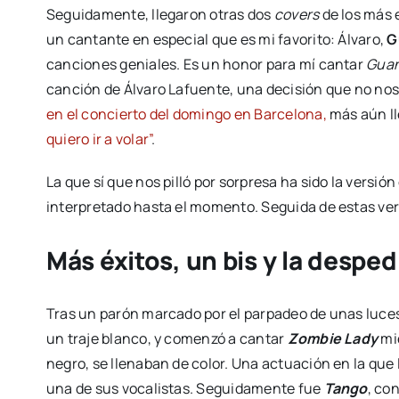
Seguidamente, llegaron otras dos
covers
de los más 
un cantante en especial que es mi favorito: Álvaro,
G
canciones geniales. Es un honor para mí cantar
Gua
canción de Álvaro Lafuente, una decisión que no nos
en el concierto del domingo en Barcelona,
más aún ll
quiero ir a volar”
.
La que sí que nos pilló por sorpresa ha sido la versión
interpretado hasta el momento. Seguida de estas ver
Más éxitos, un bis y la despe
Tras un parón marcado por el parpadeo de unas luces f
un traje blanco, y comenzó a cantar
Zombie Lady
mie
negro, se llenaban de color. Una actuación en la qu
una de sus vocalistas. Seguidamente fue
Tango
, co