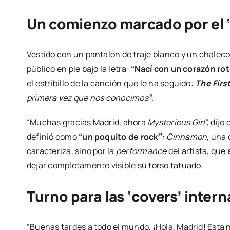
Un comienzo marcado por el ‘r
Vestido con un pantalón de traje blanco y un chaleco
público en pie bajo la letra:
“Nací con un corazón ro
el estribillo de la canción que le ha seguido:
The Firs
primera vez que nos conocimos”
.
“Muchas gracias Madrid, ahora
Mysterious Girl
”, dij
definió como
“un poquito de rock”
:
Cinnamon
, una 
caracteriza, sino por la
performance
del artista, que
dejar completamente visible su torso tatuado.
Turno para las ‘covers’ inter
“Buenas tardes a todo el mundo, ¡Hola, Madrid! Esta 