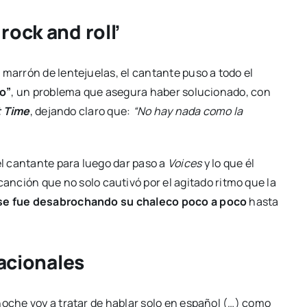
ock and roll’
 marrón de lentejuelas, el cantante puso a todo el
to”
, un problema que asegura haber solucionado, con
t Time
, dejando claro que:
“No hay nada como la
o el cantante para luego dar paso a
Voices
y lo que él
canción que no solo cautivó por el agitado ritmo que la
se fue desabrochando su chaleco poco a poco
hasta
nacionales
noche voy a tratar de hablar solo en español (…) como