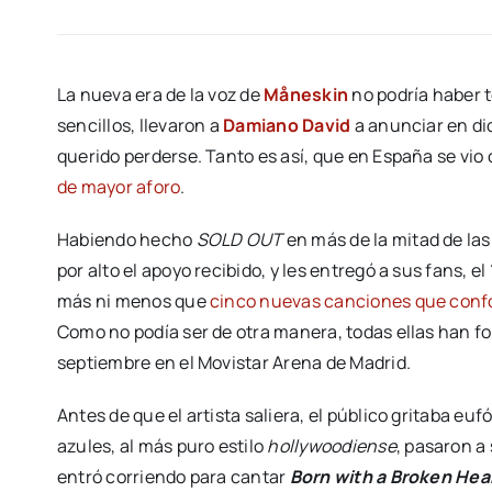
La nueva era de la voz de
Måneskin
no podría haber t
sencillos, llevaron a
Damiano David
a anunciar en d
querido perderse. Tanto es así, que en España se vio
de mayor aforo
.
Habiendo hecho
SOLD OUT
en más de la mitad de la
por alto el apoyo recibido, y les entregó a sus fans, e
más ni menos que
cinco nuevas canciones que confo
Como no podía ser de otra manera, todas ellas han f
septiembre en el Movistar Arena de Madrid.
Antes de que el artista saliera, el público gritaba e
azules, al más puro estilo
hollywoodiense
, pasaron a 
entró corriendo para cantar
Born with a Broken Hea