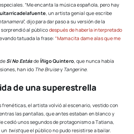
especiales. “Me encanta la música española, pero hay
uitarricadelafuente
, un artista genial que escribe
ntanamera
”, dijo para dar paso a su versión de la
 sorprendió al público
después de haberla interpretado
evando tatuada la frase:
“Mamacita dame alas que me
 de
Si No Estás
de
Íñigo Quintero
, que nunca había
siones, han ido
The Bruise
y
Tangerine
.
dida de una superestrella
renéticas, el artista volvió al escenario, vestido con
ntras las pantallas, que antes estaban en blanco y
e le cedió unos segundos de protagonismo a Tatiana,
n un
twist
que el público no pudo resistirse a bailar.