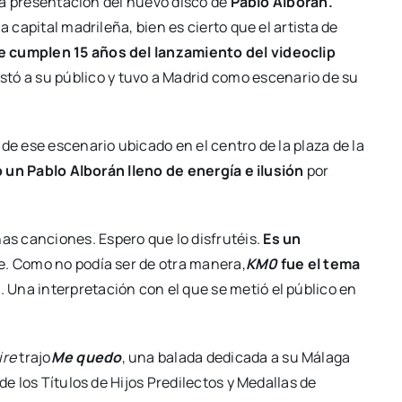
 la presentación del nuevo disco de
Pablo Alborán.
a capital madrileña, bien es cierto que el artista de
e cumplen 15 años del lanzamiento del videoclip
stó a su público y tuvo a Madrid como escenario de su
de ese escenario ubicado en el centro de la plaza de la
 un Pablo Alborán lleno de energía e ilusión
por
s canciones. Espero que lo disfrutéis.
Es un
e. Como no podía ser de otra manera,
KM0
fue el tema
o
. Una interpretación con el que se metió el público en
ire
trajo
Me quedo
, una balada dedicada a su Málaga
de los Títulos de Hijos Predilectos y Medallas de