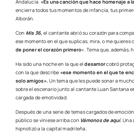
Andalucía.
«Es una canción que hace homenaje a la 
encierra todos tus momentos de infancia, tus prime
Alborán.
Con
Mis 36
,
el cantante abrió su corazón para compa
ese momento en el que suplicas, mira, o me quieres
de poner el corazón primero
«. Tema que, además, h
Ha sido una noche en la que el
desamor
cobró prota
con la que describe
«ese momento en el que te encu
solo amigos».
Un tema que les puede sonar a mucho d
sobre el escenario junto al cantante Luan Santana e
cargada de emotividad.
Después de una serie de temas cargados de emoción e
público se viniese arriba con
Vámonos de aquí
.
Una a
hipnotizó a la capital madrileña.