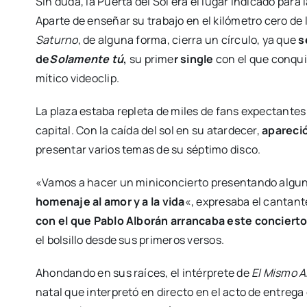
Sin duda, la Puerta del Sol era el lugar indicado para
Aparte de enseñar su trabajo en el kilómetro cero de l
Saturno
, de alguna forma, cierra un círculo, ya que
s
de
Solamente tú
,
su prime
r single
con el que conqui
mítico videoclip.
La plaza estaba repleta de miles de fans expectantes 
capital. Con la caída del sol en su atardecer,
apareció
presentar varios temas de su séptimo disco.
«Vamos a hacer un miniconcierto presentando alguna
homenaje al amor y a la vida
«, expresaba el cantant
con el que Pablo Alborán arrancaba este conciert
el bolsillo desde sus primeros versos.
Ahondando en sus raíces, el intérprete de
El Mismo A
natal que interpretó en directo en el acto de entrega 