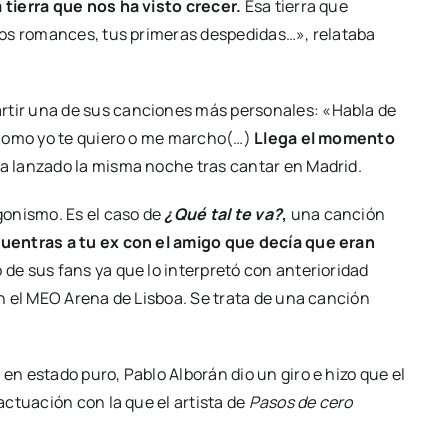
tierra que nos ha visto crecer.
Esa tierra que
ros romances, tus primeras despedidas…», relataba
rtir una de sus canciones más personales: «Habla de
 como yo te quiero o me marcho(…)
Llega el momento
a lanzado la misma noche tras cantar en Madrid.
gonismo. Es el caso de
¿Qué tal te va?
,
una canción
entras a tu ex con el amigo que decía que eran
e sus fans ya que lo interpretó con anterioridad
n el MEO Arena de Lisboa. Se trata de una canción
n estado puro, Pablo Alborán dio un giro e hizo que el
ctuación con la que el artista de
Pasos de cero