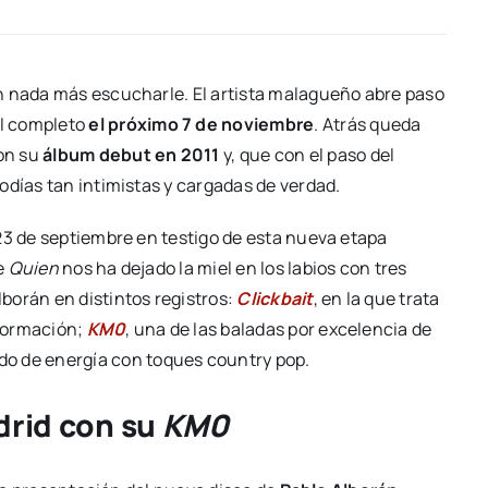
n nada más escucharle. El artista malagueño abre paso
al completo
el próximo 7 de noviembre
. Atrás queda
on su
álbum debut en 2011
y, que con el paso del
odías tan intimistas y cargadas de verdad.
23 de septiembre en testigo de esta nueva etapa
e
Quien
nos ha dejado la miel en los labios con tres
borán en distintos registros:
Clickbait
, en la que trata
nformación;
KM0
, una de las baladas por excelencia de
o de energía con toques country pop.
drid con su
KM0