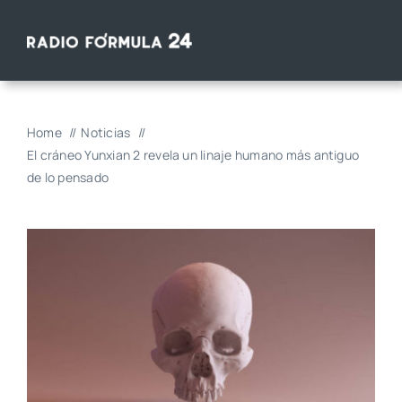
Saltar
al
contenido
Home
Noticias
El cráneo Yunxian 2 revela un linaje humano más antiguo
de lo pensado