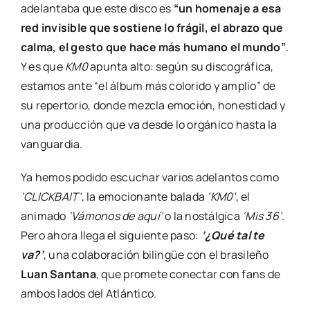
adelantaba que este disco es
“un homenaje a esa
red invisible que sostiene lo frágil, el abrazo que
calma, el gesto que hace más humano el mundo”
.
Y es que
KM0
apunta alto: según su discográfica,
estamos ante “el álbum más colorido y amplio” de
su repertorio, donde mezcla emoción, honestidad y
una producción que va desde lo orgánico hasta la
vanguardia.
Ya hemos podido escuchar varios adelantos como
‘CLICKBAIT’
, la emocionante balada
‘KM0’
, el
animado
‘Vámonos de aquí’
o la nostálgica
‘Mis 36’
.
Pero ahora llega el siguiente paso:
‘¿Qué tal te
va?’
, una colaboración bilingüe con el brasileño
Luan Santana
, que promete conectar con fans de
ambos lados del Atlántico.