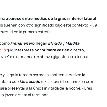
ueña
aparece entre medias de la grada inferior lateral
os suenan con otro significado bajo este contexto: «
Te
ante
«, dice la primera estrofa.
s como
Frenar enero
, llegan
El nudo
y
Maldita
milo
que
interpreta por primera vez en directo
,
eva York, os manda un abrazo gigantesco a todos»,
r
y llega la tercera sorpresa casi consecutiva:
la
antar a dúo
Me sucedes
. «La considero también de mi
para presentar a la única invitada de la noche. «Eres
a joven artista al terminar.