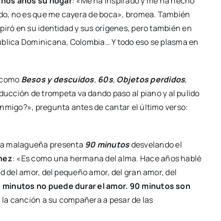
chos años su hogar
: «Me ha inspirado y me ha hecho
tido, no es que me cayera de boca», bromea. También
nspiró en su identidad y sus orígenes, pero también en
ública Dominicana, Colombia… Y todo eso se plasma en
s como
Besos y descuidos
,
60s
,
Objetos perdidos
,
ducción de trompeta va dando paso al piano y al pulido
onmigo?», pregunta antes de cantar el último verso:
 la malagueña presenta
90 minutos
desvelando el
ínez
: «Es como una hermana del alma. Hace años hablé
d del amor, del pequeño amor, del gran amor, del
0 minutos no puede durar el amor. 90 minutos son
ó la canción a su compañera a pesar de las