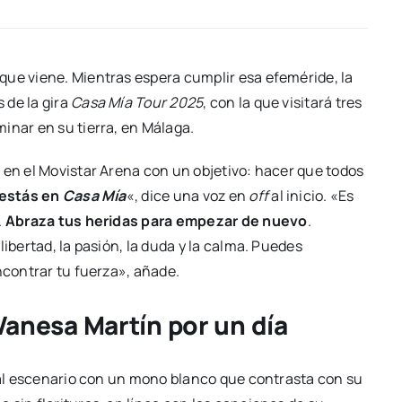
que viene. Mientras espera cumplir esa efeméride, la
 de la gira
Casa Mía Tour 2025
, con la que visitará tres
inar en su tierra, en Málaga.
 en el Movistar Arena con un objetivo: hacer que todos
 estás en
Casa Mía
«, dice una voz en
off
al inicio. «Es
.
Abraza tus heridas para empezar de nuevo
.
ibertad, la pasión, la duda y la calma. Puedes
ncontrar tu fuerza», añade.
 Vanesa Martín por un día
e al escenario con un mono blanco que contrasta con su