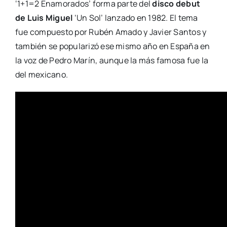
‘1+1=2 Enamorados’ forma parte del
disco debut
de Luis Miguel
‘Un Sol’ lanzado en 1982. El tema
fue compuesto por Rubén Amado y Javier Santos y
también se popularizó ese mismo año en España en
la voz de Pedro Marín, aunque la más famosa fue la
del mexicano.