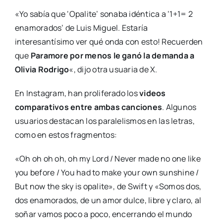
«Yo sabía que ‘Opalite’ sonaba idéntica a ‘1+1= 2
enamorados’ de Luis Miguel. Estaría
interesantísimo ver qué onda con esto! Recuerden
que
Paramore por menos le ganó la demanda a
Olivia Rodrigo
«, dijo otra usuaria de X.
En Instagram, han proliferado los
videos
comparativos entre ambas canciones
. Algunos
usuarios destacan los paralelismos en las letras,
como en estos fragmentos:
«Oh oh oh oh, oh my Lord / Never made no one like
you before / You had to make your own sunshine /
But now the sky is opalite», de Swift y «Somos dos,
dos enamorados, de un amor dulce, libre y claro, al
soñar vamos poco a poco, encerrando el mundo