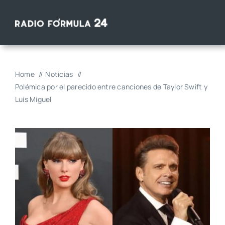
Saltar
al
contenido
Home
Noticias
Polémica por el parecido entre canciones de Taylor Swift y
Luis Miguel