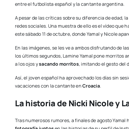
entre el futbolista español y la cantante argentina.
A pesar de las críticas sobre su diferencia de edad, 
redes sociales. Una muestra de ello es el vídeo que h
este sábado 11 de octubre, donde Yamal y Nicole apa
En las imágenes, se les ve a ambos disfrutando de las
los últimos segundos, Lamine Yamal pone morritos an
a los ojos y
sacando morritos
, imitando el gesto del 
Así, el joven español ha aprovechado los días sin se
vacaciones con la cantante en
Croacia
.
La historia de Nicki Nicole y 
Tras numerosos rumores, a finales de agosto Yamal hi
fotografía juntos
en las historias de su perfil de I