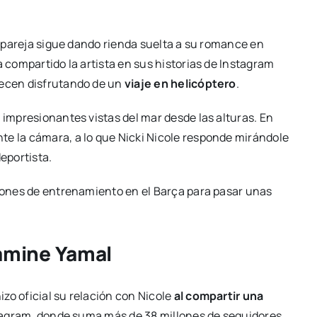
la pareja sigue dando rienda suelta a su romance en
a compartido la artista en sus historias de Instagram
recen disfrutando de un
viaje en helicóptero
.
 impresionantes vistas del mar desde las alturas. En
te la cámara, a lo que Nicki Nicole responde mirándole
deportista.
siones de entrenamiento en el Barça para pasar unas
Lamine Yamal
zo oficial su relación con Nicole
al compartir una
nstagram, donde suma más de 38 millones de seguidores.