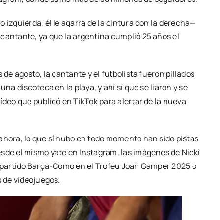
 izquierda, él le agarra de la cintura con la derecha—
 cantante, ya que la argentina cumplió 25 años el
 de agosto, la cantante y el futbolista fueron pillados
una discoteca en la playa, y ahí sí que se liaron y se
ídeo que publicó en TikTok para alertar de la nueva
 ahora, lo que sí hubo en todo momento han sido pistas
esde el mismo yate en Instagram, las imágenes de Nicki
el partido Barça-Como en el Trofeu Joan Gamper 2025 o
s de videojuegos.