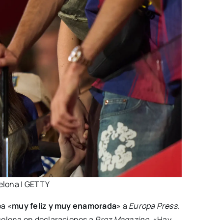
celona | GETTY
ba «
muy feliz y muy enamorada
» a
Europa Press
.
celona en declaraciones a
Prez Magazine
. «Hay