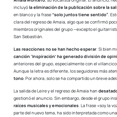
Amaia Montero
, su vocalista original. El anuncio, 
incluyó
la eliminación de la publicación sobre la sa
en blanco y la frase
“solo juntos tiene sentido”
. Es
clara del regreso de Amaia, algo que se confirmó po
miembros originales del grupo —excepto el guitarr
San Sebastián.
Las reacciones no se han hecho esperar
. Si bien 
canción ‘Inspiración’ ha generado división de opi
anteriores del grupo, especialmente con el villancico 
Aunque la letra es diferente, los seguidores más at
tono
. Por ahora, solo se ha compartido un breve ade
La salida de Leire y el regreso de Amaia han
desatado
gestionó el anuncio. Sin embargo, desde el grupo in
raíces musicales y emocionales
. La frase «soy la 
parte del nuevo tema, ha sido interpretada como una