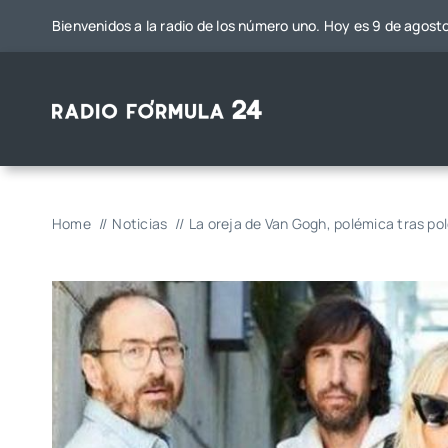
Saltar
Bienvenidos a la radio de los número uno. Hoy es 9 de agost
al
contenido
Home
Noticias
La oreja de Van Gogh, polémica tras po