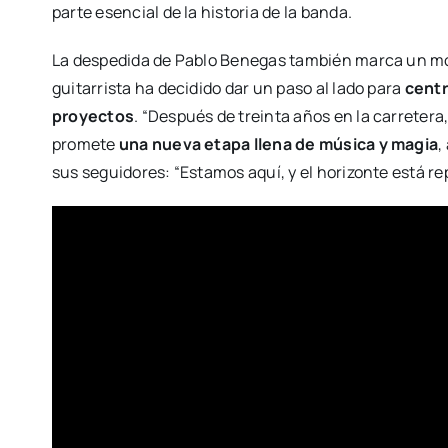
parte esencial de la historia de la banda.
La despedida de Pablo Benegas también marca un mo
guitarrista ha decidido dar un paso al lado para
centr
proyectos
. “Después de treinta años en la carretera,
promete
una nueva etapa llena de música y magia
,
sus seguidores: “Estamos aquí, y el horizonte está r