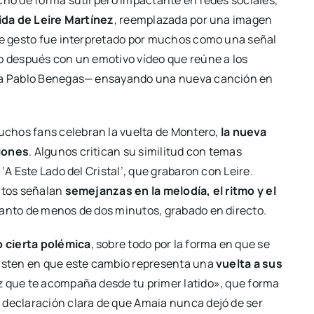
hecho de forma sutil pero impactante en redes sociales,
lida de Leire Martínez
, reemplazada por una imagen
te gesto fue interpretado por muchos como una señal
co después con un emotivo vídeo que reúne a los
ista Pablo Benegas— ensayando una nueva canción en
muchos fans celebran la vuelta de Montero,
la nueva
niones
. Algunos critican su similitud con temas
‘A Este Lado del Cristal’, que grabaron con Leire.
entos señalan
semejanzas en la melodía, el ritmo y el
lanto de menos de dos minutos, grabado en directo.
 cierta polémica
, sobre todo por la forma en que se
sisten en que este cambio representa una
vuelta a sus
voz que te acompaña desde tu primer latido», que forma
 declaración clara de que Amaia nunca dejó de ser