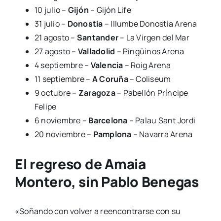
10 julio –
Gijón
– Gijón Life
31 julio –
Donostia
– Illumbe Donostia Arena
21 agosto –
Santander
– La Virgen del Mar
27 agosto –
Valladolid
– Pingüinos Arena
4 septiembre –
Valencia
– Roig Arena
11 septiembre –
A Coruña
– Coliseum
9 octubre –
Zaragoza
– Pabellón Príncipe
Felipe
6 noviembre –
Barcelona
– Palau Sant Jordi
20 noviembre –
Pamplona
– Navarra Arena
El regreso de Amaia
Montero, sin Pablo Benegas
«Soñando con volver a reencontrarse con su