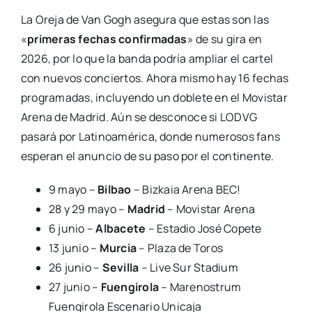
La Oreja de Van Gogh asegura que estas son las
«
primeras fechas confirmadas
» de su gira en
2026, por lo que la banda podría ampliar el cartel
con nuevos conciertos. Ahora mismo hay 16 fechas
programadas, incluyendo un doblete en el Movistar
Arena de Madrid. Aún se desconoce si LODVG
pasará por Latinoamérica, donde numerosos fans
esperan el anuncio de su paso por el continente.
9 mayo –
Bilbao
– Bizkaia Arena BEC!
28 y 29 mayo –
Madrid
– Movistar Arena
6 junio –
Albacete
– Estadio José Copete
13 junio –
Murcia
– Plaza de Toros
26 junio –
Sevilla
– Live Sur Stadium
27 junio –
Fuengirola
– Marenostrum
Fuengirola Escenario Unicaja