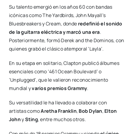
Su talento emergió en los años 60 con bandas
icónicas como The Yardbirds, John Mayall’s
Bluesbreakers y Cream, donde
redefinió el sonido
de la guitarra eléctrica y marcó una era
.
Posteriormente, formó Derek and the Dominos, con
quienes grabó el clásico atemporal ‘Layla’.
En su etapa en solitario, Clapton publicó álbumes
esenciales como ‘461 Ocean Boulevard’ o
‘Unplugged’, que le valieron reconocimiento
mundial y
varios premios Grammy
.
Su versatilidad le ha llevado a colaborar con
artistas como
Aretha Franklin
,
Bob Dylan
,
Elton
John
y
Sting
, entre muchos otros.
Con más de 18 premios Grammy y siendo
el único