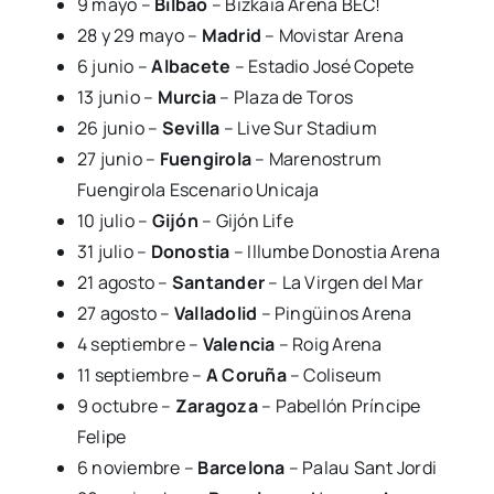
9 mayo –
Bilbao
– Bizkaia Arena BEC!
28 y 29 mayo –
Madrid
– Movistar Arena
6 junio –
Albacete
– Estadio José Copete
13 junio –
Murcia
– Plaza de Toros
26 junio –
Sevilla
– Live Sur Stadium
27 junio –
Fuengirola
– Marenostrum
Fuengirola Escenario Unicaja
10 julio –
Gijón
– Gijón Life
31 julio –
Donostia
– Illumbe Donostia Arena
21 agosto –
Santander
– La Virgen del Mar
27 agosto –
Valladolid
– Pingüinos Arena
4 septiembre –
Valencia
– Roig Arena
11 septiembre –
A Coruña
– Coliseum
9 octubre –
Zaragoza
– Pabellón Príncipe
Felipe
6 noviembre –
Barcelona
– Palau Sant Jordi