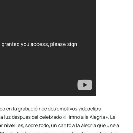
zado en la grabación de dos emotivos videoclips
 la luz después del celebrado «Himno a la Alegría». La
r nive
l; es, sobre todo, un canto a la alegría que une a