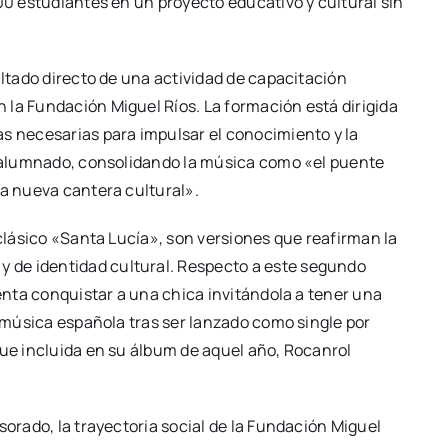
600 estudiantes en un proyecto educativo y cultural sin
ultado directo de una actividad de capacitación
 la Fundación Miguel Ríos. La formación está dirigida
as necesarias para impulsar el conocimiento y la
el alumnado, consolidando la música como «el puente
la nueva cantera cultural».
 clásico «Santa Lucía», son versiones que reafirman la
 de identidad cultural. Respecto a este segundo
tenta conquistar a una chica invitándola a tener una
a música española tras ser lanzado como single por
fue incluida en su álbum de aquel año, Rocanrol
sorado, la trayectoria social de la Fundación Miguel