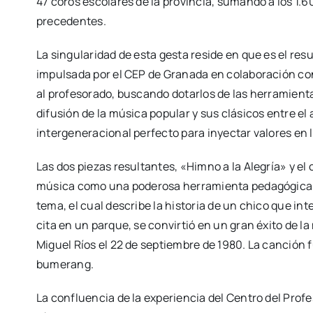
47 coros escolares de la provincia, sumando a los 1.
precedentes.
La singularidad de esta gesta reside en que es el res
impulsada por el CEP de Granada en colaboración con
al profesorado, buscando dotarlos de las herramient
difusión de la música popular y sus clásicos entre 
intergeneracional perfecto para inyectar valores en 
Las dos piezas resultantes, «Himno a la Alegría» y el
música como una poderosa herramienta pedagógica y
tema, el cual describe la historia de un chico que in
cita en un parque, se convirtió en un gran éxito de l
Miguel Ríos el 22 de septiembre de 1980. La canción 
bumerang.
La confluencia de la experiencia del Centro del Profe