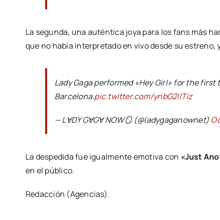
La segunda, una auténtica joya para los fans más ha
que no había interpretado en vivo desde su estreno,
Lady Gaga performed «Hey Girl» for the first t
Barcelona.
pic.twitter.com/ynbG2IlTiz
— LⱯDY GⱯGⱯ NOW🪞 (@ladygaganownet)
Oc
La despedida fue igualmente emotiva con
«Just Ano
en el público.
Redacción (Agencias).