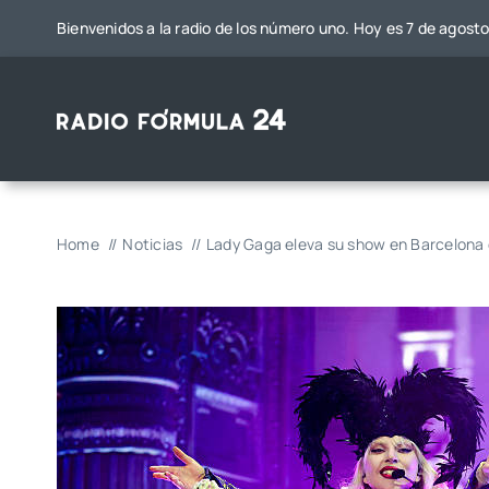
Saltar
Bienvenidos a la radio de los número uno. Hoy es 7 de agost
al
contenido
Home
Noticias
Lady Gaga eleva su show en Barcelona 