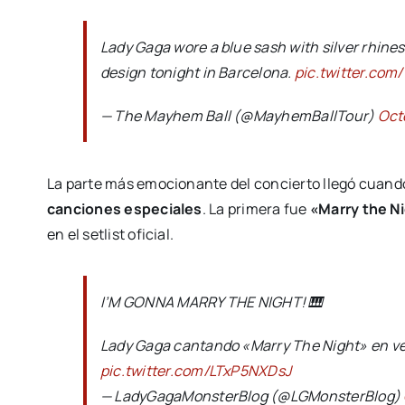
Lady Gaga wore a blue sash with silver rhine
design tonight in Barcelona.
pic.twitter.com
— The Mayhem Ball (@MayhemBallTour)
Oct
La parte más emocionante del concierto llegó cuando
canciones especiales
. La primera fue
«Marry the N
en el setlist oficial.
I’M GONNA MARRY THE NIGHT! 🎹
Lady Gaga cantando «Marry The Night» en ve
pic.twitter.com/LTxP5NXDsJ
— LadyGagaMonsterBlog (@LGMonsterBlog)