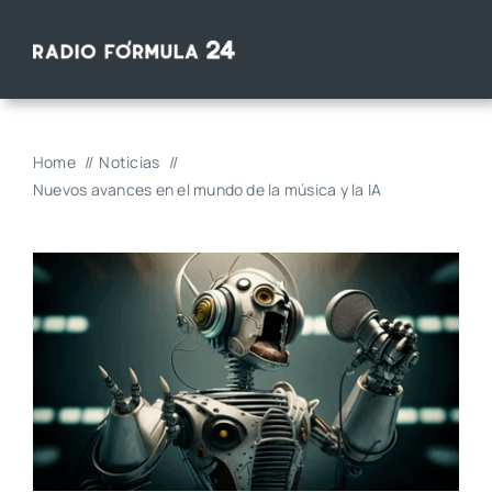
Saltar
al
contenido
Home
Noticias
Nuevos avances en el mundo de la música y la IA