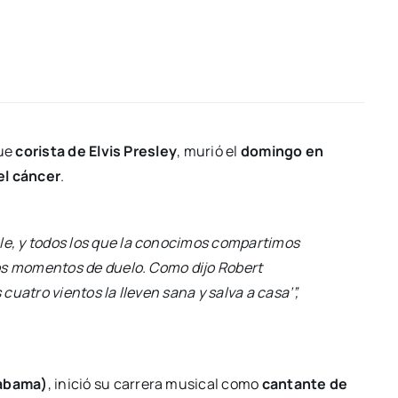
fue
corista de Elvis Presley
, murió el
domingo en
el cáncer
.
le, y todos los que la conocimos compartimos
stos momentos de duelo. Como dijo Robert
 cuatro vientos la lleven sana y salva a casa’”,
labama)
, inició su carrera musical como
cantante de