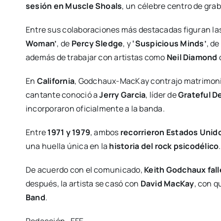
sesión en Muscle Shoals
, un célebre centro de grab
Entre sus colaboraciones más destacadas figuran l
Woman’
, de
Percy Sledge
, y
‘Suspicious Minds’
, de
además de trabajar con artistas como
Neil Diamond
En
California
, Godchaux-MacKay contrajo matrimoni
cantante conoció a
Jerry Garcia
, líder de
Grateful D
incorporaron oficialmente a la banda.
Entre
1971 y 1979
, ambos
recorrieron Estados Unido
una huella única en la
historia del rock psicodélico
.
De acuerdo con el comunicado,
Keith Godchaux fall
después, la artista se casó con
David MacKay
, con 
Band
.