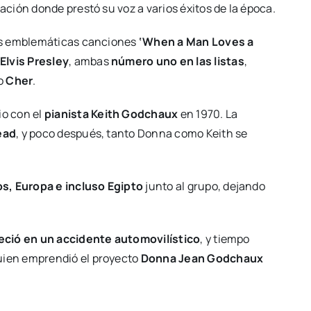
ación donde prestó su voz a varios éxitos de la época.
as emblemáticas canciones
‘When a Man Loves a
Elvis Presley
, ambas
número uno en las listas
,
o
Cher
.
o con el
pianista Keith Godchaux
en 1970. La
ead
, y poco después, tanto Donna como Keith se
s, Europa e incluso Egipto
junto al grupo, dejando
eció en un accidente automovilístico
, y tiempo
quien emprendió el proyecto
Donna Jean Godchaux