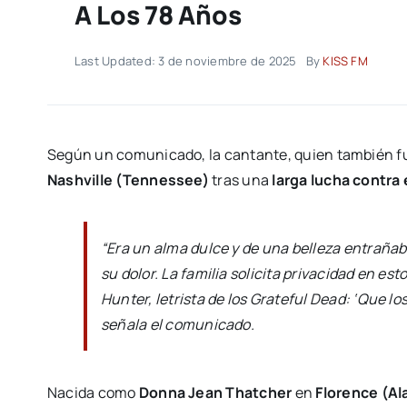
A Los 78 Años
Last Updated: 3 de noviembre de 2025
By
KISS FM
Según un comunicado, la cantante, quien también 
Nashville (Tennessee)
tras una
larga lucha contra 
“Era un alma dulce y de una belleza entrañab
su dolor. La familia solicita privacidad en e
Hunter, letrista de los Grateful Dead: ‘Que los
señala el comunicado.
Nacida como
Donna Jean Thatcher
en
Florence (A