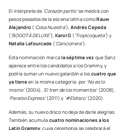
El intérprete de
‘Corazón partío’
se medirá con
pesos pesados de la escena latina como
Rauw
Alejandro
(
‘Cosa Nuestra
‘),
Andrés Cepeda
(
‘BOGOTÁ DELUXE’
),
Karol G
(
‘Tropicoqueta’
) y
Natalia Lafourcade
(
‘Cancionera’
).
Esta nominación marca
la séptima vez
que Sanz
aparece entre los candidatos a los Grammy, y
podría sumar un nuevo galardón a los
cuatro que
ya tiene
en la misma categoría: por
‘No es lo
mismo’
(2004),
‘El tren de los momentos’
(2008),
‘Paraíso Express’
(2011) y
‘#Eldisco’
(2020).
Además, su nuevo disco no deja de darle alegrías.
También acumula
cuatro nominaciones a los
Latin Grammy
, cuya ceremonia se celebrará el