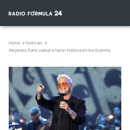
Saltar
al
contenido
Home
Noticias
Alejandro Sanz vuelve a hacer historia en los Grammy