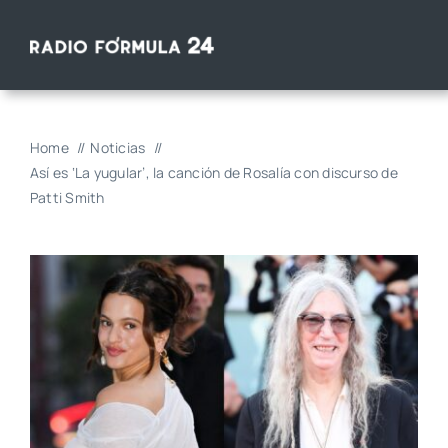
Saltar
al
contenido
Home
Noticias
Así es ‘La yugular’, la canción de Rosalía con discurso de
Patti Smith