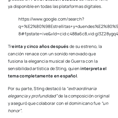
ya disponible en todas las plataformas digitales.
https://www.google.com/search?
q=%E2%80%98Estrellitas+y+duendes%E2%80%
8#fpstate=ive&vld=cid:c488a6c8,vid:gl3Z28ygq4
Tr
einta y cinco años después
de su estreno, la
canción renace con un sonido renovado que
fusiona la elegancia musical de Guerra con la
sensibilidad artística de Sting, quien
interpreta el
tema completamente en español
.
Por su parte, Sting destacó la
“extraordinaria
elegancia y profundidad”
de la composición original
y aseguró que colaborar con el dominicano fue
“un
honor”
.