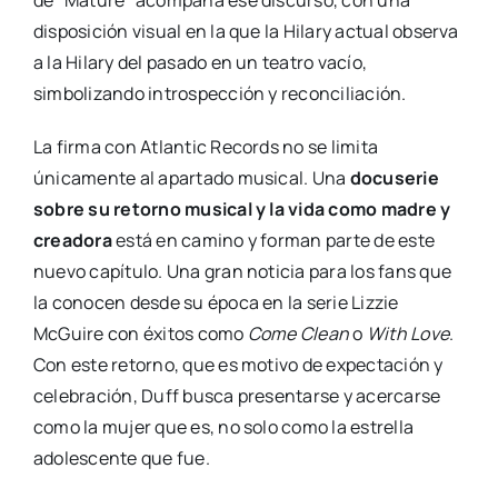
de “Mature” acompaña ese discurso, con una
disposición visual en la que la Hilary actual observa
a la Hilary del pasado en un teatro vacío,
simbolizando introspección y reconciliación.
La firma con Atlantic Records no se limita
únicamente al apartado musical. Una
docuserie
sobre su retorno musical y la vida como madre y
creadora
está en camino y forman parte de este
nuevo capítulo. Una gran noticia para los fans que
la conocen desde su época en la serie Lizzie
McGuire con éxitos como
Come Clean
o
With Love
.
Con este retorno, que es motivo de expectación y
celebración, Duff busca presentarse y acercarse
como la mujer que es, no solo como la estrella
adolescente que fue.