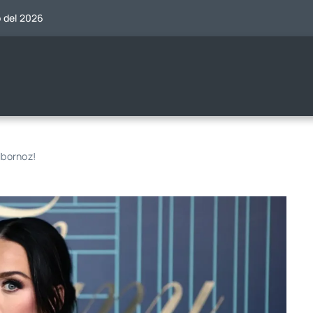
o del 2026
lbornoz!