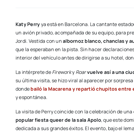
Katy Perry
ya está en Barcelona. La cantante estado
un avión privado, acompañada de su equipo, para pre
Jordi. Vestida con un
albornoz blanco, chanclas y a
que la esperaban en la pista. Sin hacer declaracione
interior del vehículo antes de dirigirse a su hotel, d
La intérprete de
Firework
y
Roar
vuelve así a una ci
su última visita, se hizo viral al aparecer por sorpres
donde
bailó la Macarena y repartió chupitos entre 
y espontánea.
La visita de Perry coincide con la celebración de una
popular fiesta queer de la sala Apolo
, que este do
dedicada a sus grandes éxitos. El evento, bajo el lem