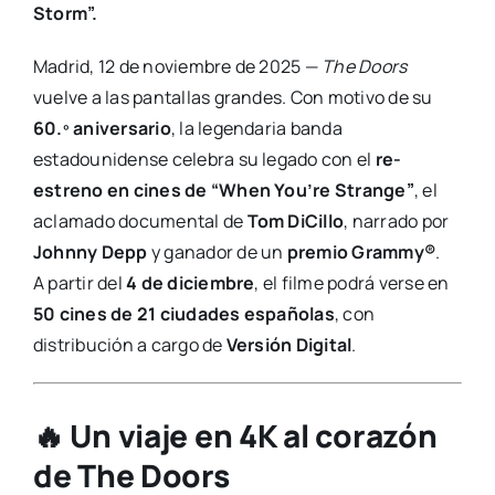
Storm”.
Madrid, 12 de noviembre de 2025 —
The Doors
vuelve a las pantallas grandes. Con motivo de su
60.º aniversario
, la legendaria banda
estadounidense celebra su legado con el
re-
estreno en cines de “When You’re Strange”
, el
aclamado documental de
Tom DiCillo
, narrado por
Johnny Depp
y ganador de un
premio Grammy®
.
A partir del
4 de diciembre
, el filme podrá verse en
50 cines de 21 ciudades españolas
, con
distribución a cargo de
Versión Digital
.
🔥 Un viaje en 4K al corazón
de The Doors