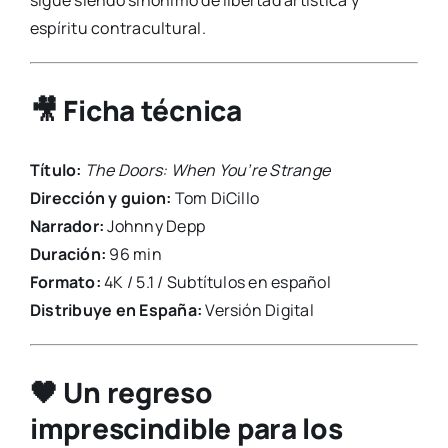
sigue siendo sinónimo de libertad artística y
espíritu contracultural.
🎥 Ficha técnica
Título:
The Doors: When You’re Strange
Dirección y guion:
Tom DiCillo
Narrador:
Johnny Depp
Duración:
96 min
Formato:
4K / 5.1 / Subtítulos en español
Distribuye en España:
Versión Digital
🖤 Un regreso
imprescindible para los