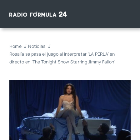
Saltar
al
contenido
Home
Noticias
Rosalía se pasa el juego al interpretar ‘LA PERLA’ en
directo en ‘The Tonight Show Starring Jimmy Fallon’