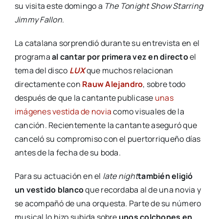
su visita este domingo a
The Tonight Show Starring
Jimmy Fallon
.
La catalana sorprendió durante su entrevista en el
programa
al cantar por primera vez en directo
el
tema del disco
LUX
que muchos relacionan
directamente con
Rauw Alejandro
, sobre todo
después de que la cantante publicase
unas
imágenes vestida de novia
como visuales de la
canción. Recientemente la cantante aseguró que
canceló su compromiso con el puertorriqueño días
antes de la fecha de su boda.
Para su actuación en el
late night
también eligió
un vestido blanco
que recordaba al de una novia y
se acompañó de una orquesta. Parte de su número
musical lo hizo subida sobre
unos colchones en