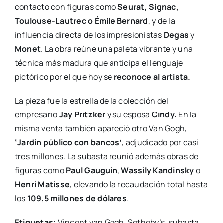
contacto con figuras como
Seurat, Signac,
Toulouse-Lautrec o Émile Bernard
, y de la
influencia directa de los impresionistas
Degas
y
Monet
. La obra reúne una paleta vibrante y una
técnica más madura que anticipa el lenguaje
pictórico por el que hoy se
reconoce al artista.
La pieza fue la estrella de la colección del
empresario
Jay Pritzker
y su esposa
Cindy.
En la
misma venta también apareció otro Van Gogh,
‘Jardín público con bancos’
, adjudicado por casi
tres millones. La subasta reunió además obras de
figuras como
Paul Gauguin
,
Wassily Kandinsky
o
Henri Matisse
, elevando la recaudación total hasta
los
109,5 millones de dólares
.
Etiquetas:
Vincent van Gogh, Sotheby’s, subasta,