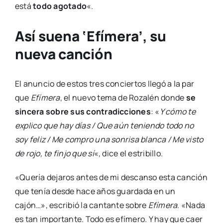
está
todo agotado
«.
Así suena ‘Efímera’, su
nueva canción
El anuncio de estos tres conciertos llegó a la par
que
Efímera
, el nuevo tema de Rozalén donde
se
sincera sobre sus contradicciones
: «
Y cómo te
explico que hay días / Que aún teniendo todo no
soy feliz / Me compro una sonrisa blanca / Me visto
de rojo, te finjo que sí
«, dice el estribillo.
«Quería dejaros antes de mi descanso esta canción
que tenía desde hace años guardada en un
cajón…», escribió la cantante sobre
Efímera
. «Nada
es tan importante. Todo es efímero. Y hay que caer