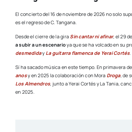
El concierto del 16 de noviembre de 2026 no solo sup
es el regreso de C. Tangana.
Desde el cierre de la gira
Sin cantar ni afinar
, el 29 
a subir a un escenario
ya que se ha volcado en su p
desmedida
y
La guitarra flamenca de Yerai Cortés
.
Sí ha sacado música en este tiempo. En primavera d
anos
y en 2025 la colaboración con Mora
Droga
, de 
Los Almendros
, junto a Yerai Cortés y La Tania, can
en 2025.