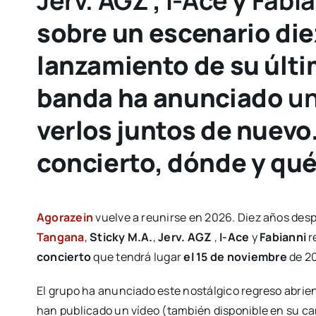
Jerv. AGZ
,
I-Ace
y
Fabia
sobre un escenario di
lanzamiento de su últ
banda ha anunciado
un
verlos juntos de nuevo
concierto, dónde y qué
Agorazein
vuelve a reunirse en 2026. Diez años des
Tangana
,
Sticky M.A.
,
Jerv. AGZ
,
I-Ace
y
Fabianni
r
concierto
que tendrá lugar
el 15 de noviembre
de 20
El grupo ha anunciado este nostálgico regreso abrie
han publicado un vídeo (también disponible en su c