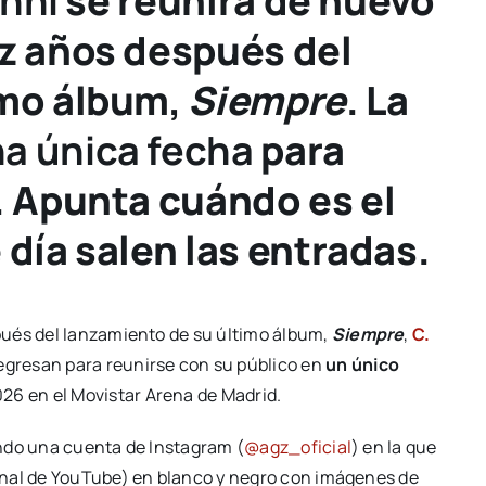
nni
se reunirá de nuevo
ez años después del
imo álbum,
Siempre
. La
a única fecha
para
. Apunta cuándo es el
 día salen las entradas.
pués del lanzamiento de su último álbum,
Siempre
,
C.
egresan para reunirse con su público en
un único
26 en el Movistar Arena de Madrid.
ndo una cuenta de Instagram (
@agz_oficial
) en la que
anal de YouTube) en blanco y negro con imágenes de