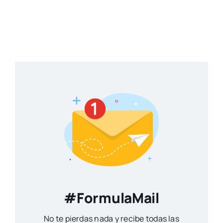
#FormulaMail
No te pierdas nada y recibe todas las