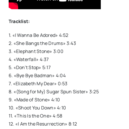
Tracklist:
1.
«I Wanna Be Adored»
4:52
2.
«She Bangs the Drums»
3:43
3.
«Elephant Stone»
3:00
4.
«Waterfall»
4:37
5.
«Don’t Stop»
5:17
6.
«Bye Bye Badman»
4:04
7.
«Elizabeth My Dear»
0:53
8.
«(Song for My) Sugar Spun Sister»
3:25
9.
«Made of Stone»
4:10
10.
«Shoot You Down»
4:10
11.
«This Is the One»
4:58
12.
«I Am the Resurrection»
8:12