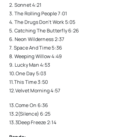
2. Sonnet
4:21
3. The Rolling People
7:01
4. The Drugs Don’t Work
5:05
5. Catching The Butterfly
6:26
6. Neon Wilderness
2:37
7. Space And Time
5:36
8. Weeping Willow
4:49
9. Lucky Man
4:53
10.One Day
5:03
11.This Time
3:50
12.Velvet Morning
4:57
13.Come On
6:36
13.2(Silence)
6:25
13.3Deep Freeze
2:14
Banda: