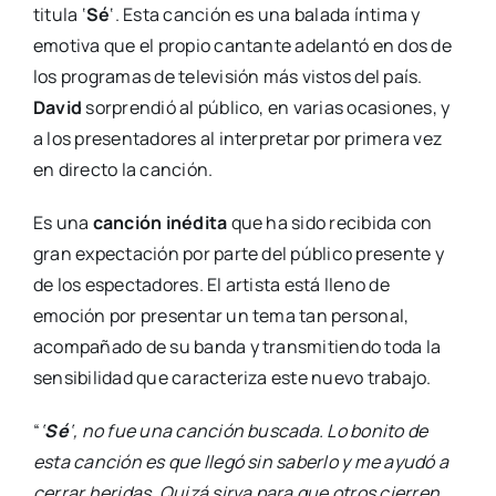
titula ‘
Sé
‘. Esta canción es una balada íntima y
emotiva que el propio cantante adelantó en dos de
los programas de televisión más vistos del país.
David
sorprendió al público, en varias ocasiones, y
a los presentadores al interpretar por primera vez
en directo la canción.
Es una
canción inédita
que ha sido recibida con
gran expectación por parte del público presente y
de los espectadores. El artista está lleno de
emoción por presentar un tema tan personal,
acompañado de su banda y transmitiendo toda la
sensibilidad que caracteriza este nuevo trabajo.
“
‘
Sé
‘, no fue una canción buscada. Lo bonito de
esta canción es que llegó sin saberlo y me ayudó a
cerrar heridas. Quizá sirva para que otros cierren