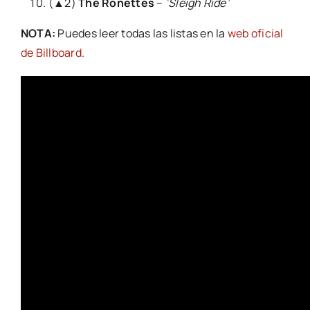
(▲2)
The Ronettes
–
‘Sleigh Ride’
NOTA:
Puedes leer todas las listas en la
web oficial
de Billboard
.