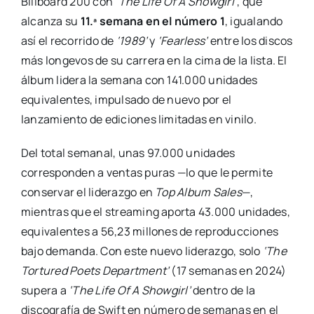
Billboard 200 con
‘The Life Of A Showgirl’
, que
alcanza su
11.ª semana en el número 1
, igualando
así el recorrido de
‘1989’
y
‘Fearless’
entre los discos
más longevos de su carrera en la cima de la lista. El
álbum lidera la semana con 141.000 unidades
equivalentes, impulsado de nuevo por el
lanzamiento de ediciones limitadas en vinilo.
Del total semanal, unas 97.000 unidades
corresponden a ventas puras —lo que le permite
conservar el liderazgo en
Top Album Sales
—,
mientras que el streaming aporta 43.000 unidades,
equivalentes a 56,23 millones de reproducciones
bajo demanda. Con este nuevo liderazgo, solo
‘The
Tortured Poets Department’
(17 semanas en 2024)
supera a
‘The Life Of A Showgirl’
dentro de la
discografía de Swift en número de semanas en el