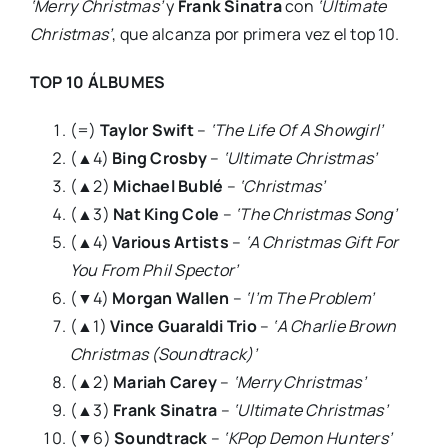
‘Merry Christmas’
y
Frank Sinatra
con
‘Ultimate
Christmas’
, que alcanza por primera vez el top 10.
TOP 10 ÁLBUMES
(=)
Taylor Swift
–
‘The Life Of A Showgirl’
(▲4)
Bing Crosby
–
‘Ultimate Christmas’
(▲2)
Michael Bublé
–
‘Christmas’
(▲3)
Nat King Cole
–
‘The Christmas Song’
(▲4)
Various Artists
–
‘A Christmas Gift For
You From Phil Spector’
(▼4)
Morgan Wallen
–
‘I’m The Problem’
(▲1)
Vince Guaraldi Trio
–
‘A Charlie Brown
Christmas (Soundtrack)’
(▲2)
Mariah Carey
–
‘Merry Christmas’
(▲3)
Frank Sinatra
–
‘Ultimate Christmas’
(▼6)
Soundtrack
–
‘KPop Demon Hunters’