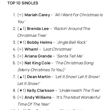
TOP 10 SINGLES
(=)
Mariah Carey
–
‘All I Want For Christmas Is
You’
(▲1)
Brenda Lee
–
‘Rockin’ Around The
Christmas Tree’
(▼1)
Bobby Helms
–
‘Jingle Bell Rock’
(=)
Wham!
–
‘Last Christmas’
(=)
Ariana Grande
–
‘Santa Tell Me’
(=)
Nat King Cole
–
‘The Christmas Song
(Merry Christmas To You)’
(▲1)
Dean Martin
–
‘Let It Snow! Let It Snow!
Let It Snow!’
(▼1)
Kelly Clarkson
–
‘Underneath The Tree’
(=)
Andy Williams
–
‘It’s The Most Wonderful
Time Of The Year’