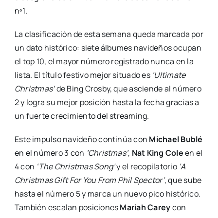
nº1.
La clasificación de esta semana queda marcada por
un dato histórico: siete álbumes navideños ocupan
el top 10, el mayor número registrado nunca en la
lista. El título festivo mejor situado es
‘Ultimate
Christmas’
de Bing Crosby, que asciende al número
2 y logra su mejor posición hasta la fecha gracias a
un fuerte crecimiento del streaming.
Este impulso navideño continúa con
Michael Bublé
en el número 3 con
‘Christmas’
,
Nat King Cole
en el
4 con
‘The Christmas Song’
y el recopilatorio
‘A
Christmas Gift For You From Phil Spector’
, que sube
hasta el número 5 y marca un nuevo pico histórico.
También escalan posiciones
Mariah Carey
con