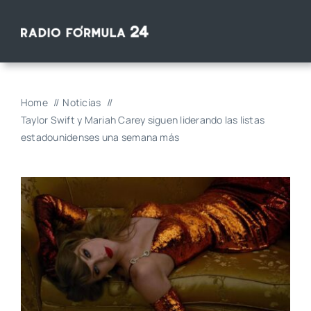
Saltar
al
contenido
Home
Noticias
Taylor Swift y Mariah Carey siguen liderando las listas
estadounidenses una semana más