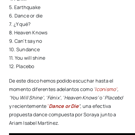
5. Earthquake
6. Dance or die
7. ¿Y qué?
8. Heaven Knows
9. Can’t say no
10. Sundance
11. You will shine
12. Placebo
De este disco hemos podido escuchar hasta el
momento diferentes adelantos como
‘
Iconismo’
,
‘You Will Shine’, ‘Fénix’, ‘Heaven Knows’
o ‘
Placebo
‘
y recientemente
‘
Dance or Die
’
, una efectiva
propuesta dance compuesta por Soraya junto a
Ariam Isabel Martínez.