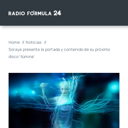
Saltar
al
contenido
Home
Noticias
Soraya presenta la portada y contenido de su próximo
disco ‘Ilúmina’