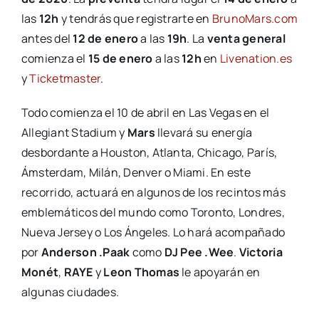
las
12h
y tendrás que registrarte en
BrunoMars.com
antes del
12 de enero
a las
19h
. La
venta general
comienza el
15 de enero
a las
12h
en
Livenation.es
y
Ticketmaster
.
Todo comienza el 10 de abril en Las Vegas en el
Allegiant Stadium y
Mars
llevará su energía
desbordante a Houston, Atlanta, Chicago, París,
Ámsterdam, Milán, Denver o Miami. En este
recorrido, actuará en algunos de los recintos más
emblemáticos del mundo como Toronto, Londres,
Nueva Jersey o Los Ángeles. Lo hará acompañado
por
Anderson .Paak
como
DJ Pee .Wee
.
Victoria
Monét
,
RAYE
y
Leon Thomas
le apoyarán en
algunas ciudades.