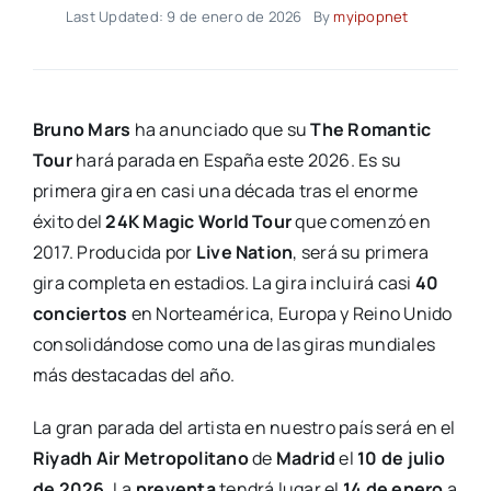
Last Updated: 9 de enero de 2026
By
myipopnet
Bruno Mars
ha anunciado que su
The Romantic
Tour
hará parada en España este 2026. Es su
primera gira en casi una década tras el enorme
éxito del
24K Magic World Tour
que comenzó en
2017. Producida por
Live Nation
, será su primera
gira completa en estadios. La gira incluirá casi
40
conciertos
en Norteamérica, Europa y Reino Unido
consolidándose como una de las giras mundiales
más destacadas del año.
La gran parada del artista en nuestro país será en el
Riyadh Air Metropolitano
de
Madrid
el
10 de julio
de 2026
. La
preventa
tendrá lugar el
14 de enero
a