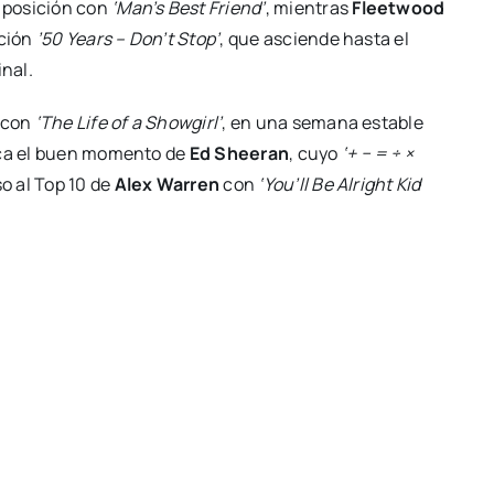
 posición con
‘Man’s Best Friend’
, mientras
Fleetwood
ación
’50 Years – Don’t Stop’
, que asciende hasta el
nal.
4 con
‘The Life of a Showgirl’
, en una semana estable
taca el buen momento de
Ed Sheeran
, cuyo
‘+ − = ÷ ×
o al Top 10 de
Alex Warren
con
‘You’ll Be Alright Kid