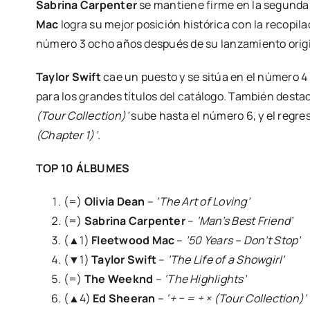
Sabrina Carpenter
se mantiene firme en la segunda
Mac
logra su mejor posición histórica con la recopil
número 3 ocho años después de su lanzamiento origi
Taylor Swift
cae un puesto y se sitúa en el número 
para los grandes títulos del catálogo. También des
(Tour Collection)’
sube hasta el número 6, y el regres
(Chapter 1)’
.
TOP 10 ÁLBUMES
(=)
Olivia Dean
–
‘The Art of Loving’
(=)
Sabrina Carpenter
–
‘Man’s Best Friend’
(▲1)
Fleetwood Mac
–
’50 Years – Don’t Stop’
(▼1)
Taylor Swift
–
‘The Life of a Showgirl’
(=)
The Weeknd
–
‘The Highlights’
(▲4)
Ed Sheeran
–
‘+ − = ÷ × (Tour Collection)’