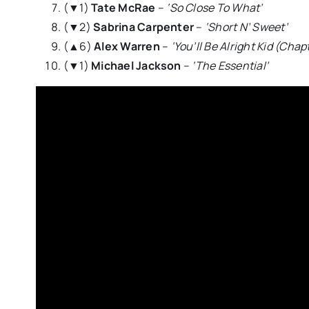
(▼1)
Tate McRae
–
‘So Close To What’
(▼2)
Sabrina Carpenter
–
‘Short N’ Sweet’
(▲6)
Alex Warren
–
‘You’ll Be Alright Kid (Chapt
(▼1)
Michael Jackson
–
‘The Essential’