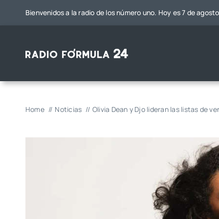
Saltar
Bienvenidos a la radio de los número uno. Hoy es 7 de agost
al
contenido
Home
Noticias
Olivia Dean y Djo lideran las listas de 