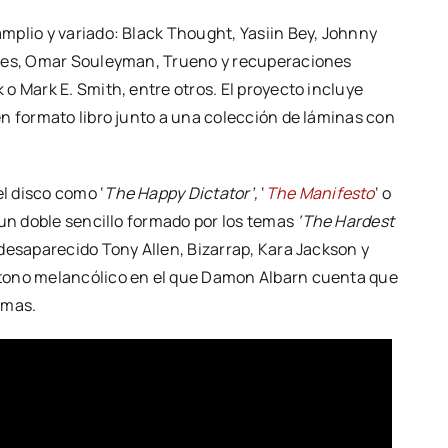
mplio y variado: Black Thought, Yasiin Bey, Johnny
dles, Omar Souleyman, Trueno y recuperaciones
o Mark E. Smith, entre otros. El proyecto incluye
n formato libro junto a una colección de láminas con
l disco como ‘
The Happy Dictator’,
‘
The Manifesto
‘ o
un doble sencillo formado por los temas
‘The Hardest
 desaparecido Tony Allen, Bizarrap, Kara Jackson y
 tono melancólico en el que Damon Albarn cuenta que
 amas.