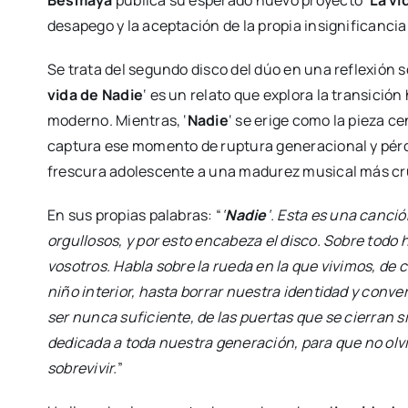
Besmaya
publica su esperado nuevo proyecto ‘
La vi
desapego y la aceptación de la propia insignificanc
Se trata del segundo disco del dúo en una reflexión so
vida de Nadie
‘ es un relato que explora la transición
moderno. Mientras, ‘
Nadie
‘ se erige como la pieza c
captura ese momento de ruptura generacional y pérdid
frescura adolescente a una madurez musical más cr
En sus propias palabras: “
‘
Nadie
‘. Esta es una canci
orgullosos, y por esto encabeza el disco. Sobre todo
vosotros. Habla sobre la rueda en la que vivimos, d
niño interior, hasta borrar nuestra identidad y conver
ser nunca suficiente, de las puertas que se cierran 
dedicada a toda nuestra generación, para que no ol
sobrevivir.
”