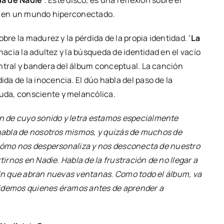
da de Nadie
‘. Este disco, es una reflexión sobre el
ia en un mundo hiperconectado.
bre la madurez y la pérdida de la propia identidad. ‘
La
 hacia la adultez y la búsqueda de identidad en el vacío
entral y bandera del álbum conceptual. La canción
a de la inocencia. El dúo habla del paso de la
uda, consciente y melancólica.
ón de cuyo sonido y letra estamos especialmente
 habla de nosotros mismos, y quizás de muchos de
e cómo nos despersonaliza y nos desconecta de nuestro
tirnos en Nadie. Habla de la frustración de no llegar a
sin que abran nuevas ventanas. Como todo el álbum, va
videmos quienes éramos antes de aprender a