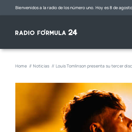
Saltar
Bienvenidos a la radio de los número uno. Hoy es 8 de agost
al
contenido
Home
Noticias
Louis Tomlinson presenta su tercer disc