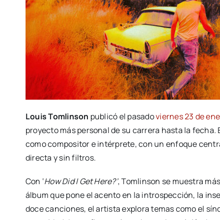
Louis Tomlinson
publicó el pasado
viernes 23 de en
proyecto más personal de su carrera hasta la fecha.
como compositor e intérprete, con un enfoque centr
directa y sin filtros.
Con ‘
How Did I Get Here?’
, Tomlinson se muestra má
álbum que pone el acento en la introspección, la inse
doce canciones, el artista explora temas como el sín