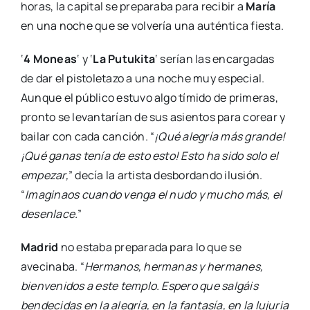
horas, la capital se preparaba para recibir a
María
en una noche que se volvería una auténtica fiesta.
‘
4 Moneas
‘ y ‘
La Putukita
‘ serían las encargadas
de dar el pistoletazo a una noche muy especial.
Aunque el público estuvo algo tímido de primeras,
pronto se levantarían de sus asientos para corear y
bailar con cada canción. “
¡Qué alegría más grande!
¡Qué ganas tenía de esto esto! Esto ha sido solo el
empezar,
” decía la artista desbordando ilusión.
“
Imaginaos cuando venga el nudo y mucho más, el
desenlace.
”
Madrid
no estaba preparada para lo que se
avecinaba. “
Hermanos, hermanas y hermanes,
bienvenidos a este templo. Espero que salgáis
bendecidas en la alegría, en la fantasía, en la lujuria