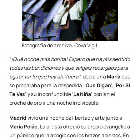
Fotografía de archivo: Cova Vigil
“
¡Qué noche más bonita! Espero que hayáis sentido
todas las bendiciones y que salgáis recargaos para
aguantar lo que hay ahí fuera,
” decía una
María
que
se preparaba para la despedida. ‘
Que Digan
‘, ‘
Por Si
Te Vas
‘ y su inconfundible ‘
La Niña
‘ ponían el
broche de oro a una noche inolvidable.
Madrid
vivió una noche de libertad y arte junto a
María Peláe
. La artista ofreció su propio evangelio a
un público que la acogió con los brazos abiertos. En