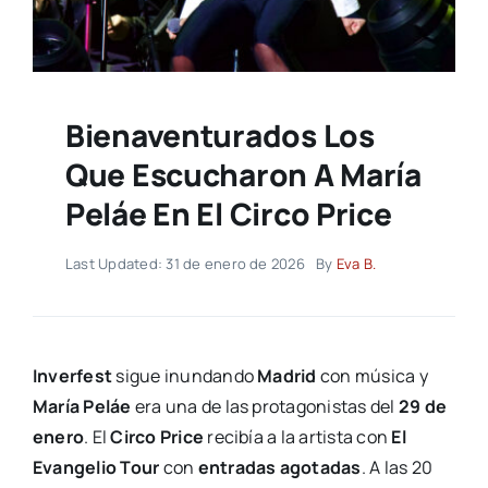
Bienaventurados Los
Que Escucharon A María
Peláe En El Circo Price
Last Updated: 31 de enero de 2026
By
Eva B.
Inverfest
sigue inundando
Madrid
con música y
María Peláe
era una de las protagonistas del
29 de
enero
. El
Circo Price
recibía a la artista con
El
Evangelio Tour
con
entradas agotadas
. A las 20