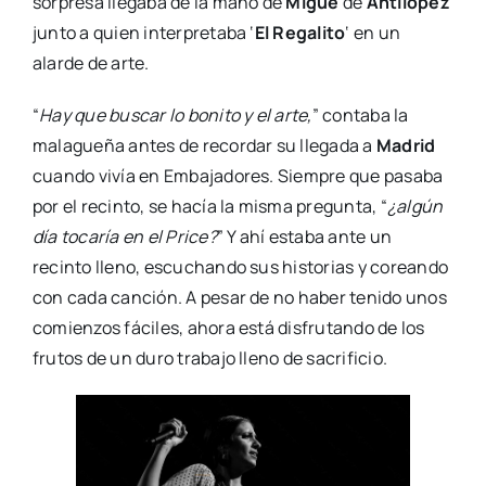
sorpresa llegaba de la mano de
Migue
de
Antílopez
junto a quien interpretaba ‘
El Regalito
‘ en un
alarde de arte.
“
Hay que buscar lo bonito y el arte,
” contaba la
malagueña antes de recordar su llegada a
Madrid
cuando vivía en Embajadores. Siempre que pasaba
por el recinto, se hacía la misma pregunta, “
¿algún
día tocaría en el Price?
” Y ahí estaba ante un
recinto lleno, escuchando sus historias y coreando
con cada canción. A pesar de no haber tenido unos
comienzos fáciles, ahora está disfrutando de los
frutos de un duro trabajo lleno de sacrificio.