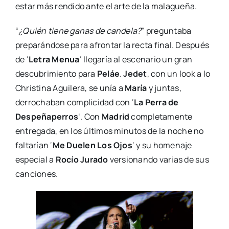
estar más rendido ante el arte de la malagueña.
“
¿Quién tiene ganas de candela?
” preguntaba
preparándose para afrontar la recta final. Después
de ‘
Letra Menua
‘ llegaría al escenario un gran
descubrimiento para
Peláe
.
Jedet
, con un look a lo
Christina Aguilera, se unía a
María
y juntas,
derrochaban complicidad con ‘
La Perra de
Despeñaperros
‘. Con
Madrid
completamente
entregada, en los últimos minutos de la noche no
faltarían ‘
Me Duelen Los Ojos
‘ y su homenaje
especial a
Rocío Jurado
versionando varias de sus
canciones.