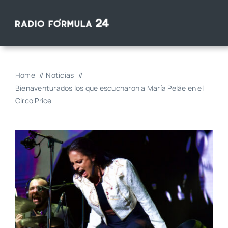
Saltar
al
contenido
Home
Noticias
Bienaventurados los que escucharon a María Peláe en el
Circo Price