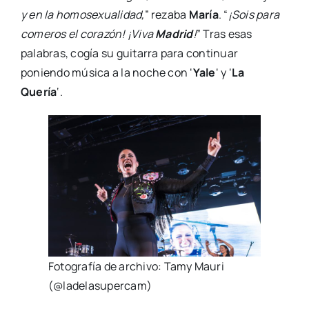
y en la homosexualidad,
” rezaba
María
. “
¡Sois para
comeros el corazón! ¡Viva
Madrid
!
” Tras esas
palabras, cogía su guitarra para continuar
poniendo música a la noche con ‘
Yale
‘ y ‘
La
Quería
‘.
Fotografía de archivo: Tamy Mauri
(@ladelasupercam)