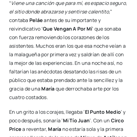
“
Viene una canción que para mí, es espacio seguro,
el sitio donde abrazarse y sentirse calentito,
”
contaba
Peláe
antes de su importante y
reivindicativo ‘
Que Vengan A Por Mí
‘ que sonaba
con fuerza removiendo los corazones de los
asistentes. Muchos eran los que esa noche veían a
la malagueña por primera vez y saldrían de allí con
la mejor de las experiencias. En una noche así, no
faltarían las anécdotas desatando las risas de un
público que estaba prendado ante la sencillez y la
gracia de una
María
que derrochaba arte por los
cuatro costados.
En un grito a los corajes, llegaba ‘
El Punto Medio
‘ y
poco después, sonaría ‘
Mi Tío Juan
‘. Con un
Circo
Price
a reventar,
María
no estaría sola y la primera