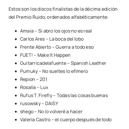
Estos son los discos finalistas de la décima edición
del Premio Ruido, ordenados alfabéticamente:
Amaia – Si abro los ojos no es real
Carlos Ares – La boca del lobo
Frente Abierto – Guerra a todo eso
FUET! – Make It Happen
Guitarricadelafuente – Spanish Leather
Pumuky – No sueltes lo efímero
Repion – 201
Rosalía – Lux
Rufus T. Firefly – Todas las cosas buenas
rusowsky – DAISY
shego – No lo volveré a hacer
Valeria Castro – el cuerpo después de todo