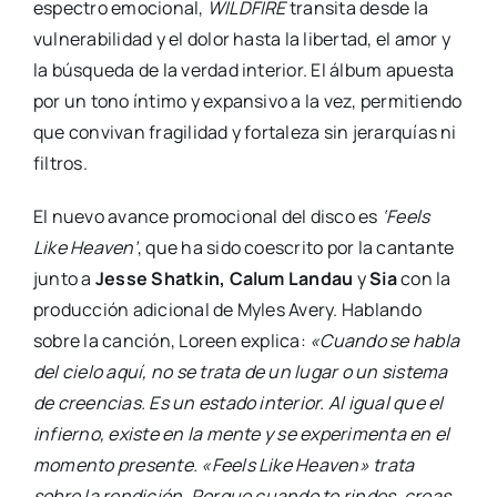
espectro emocional,
WILDFIRE
transita desde la
vulnerabilidad y el dolor hasta la libertad, el amor y
la búsqueda de la verdad interior. El álbum apuesta
por un tono íntimo y expansivo a la vez, permitiendo
que convivan fragilidad y fortaleza sin jerarquías ni
filtros.
El nuevo avance promocional del disco es
‘Feels
Like Heaven’
, que ha sido coescrito por la cantante
junto a
Jesse Shatkin, Calum Landau
y
Sia
con la
producción adicional de Myles Avery. Hablando
sobre la canción, Loreen explica:
«Cuando se habla
del cielo aquí, no se trata de un lugar o un sistema
de creencias. Es un estado interior. Al igual que el
infierno, existe en la mente y se experimenta en el
momento presente. «Feels Like Heaven» trata
sobre la rendición. Porque cuando te rindes, creas