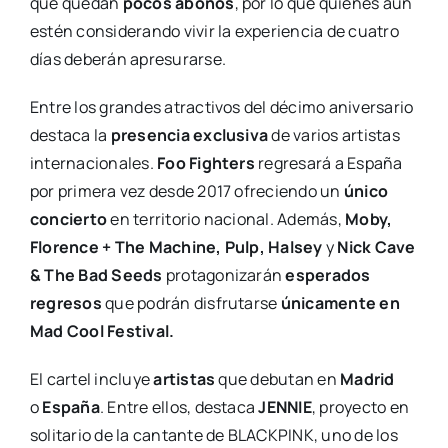
que quedan
pocos abonos
, por lo que quienes aún
estén considerando vivir la experiencia de cuatro
días deberán apresurarse.
Entre los grandes atractivos del décimo aniversario
destaca la
presencia exclusiva
de varios artistas
internacionales.
Foo Fighters
regresará a España
por primera vez desde 2017 ofreciendo un
único
concierto
en territorio nacional. Además,
Moby,
Florence + The Machine, Pulp, Halsey
y
Nick Cave
& The Bad Seeds
protagonizarán
esperados
regresos
que podrán disfrutarse
únicamente en
Mad Cool Festival.
El cartel incluye
artistas
que debutan en
Madrid
o
España
. Entre ellos, destaca
JENNIE
, proyecto en
solitario de la cantante de BLACKPINK, uno de los