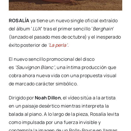
ROSALÍA
ya tiene un nuevo single oficial extraído
del álbum ‘
LUX
‘ tras el primer sencillo ‘
Berghain
‘
(lanzado el pasado mes de octubre) y el inesperado
éxito posterior de
‘
La perla’
.
El nuevo sencillo promocional del disco
es
‘Sauvignon Blanc’
, una íntima producción que
cobra ahora nueva vida con una propuesta visual
de marcado carácter simbólico.
Dirigido por
Noah Dillon
, el vídeo sitúa a la artista
en un paisaje desértico mientras interpreta la
balada al piano. A lo largo de la pieza, Rosalía levita
como impulsada por una fuerza invisible y
contempla la imagen de un Rolls-Royce en llamas,