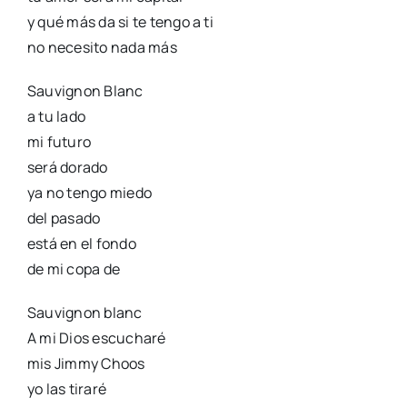
y qué más da si te tengo a ti
no necesito nada más
Sauvignon Blanc
a tu lado
mi futuro
será dorado
ya no tengo miedo
del pasado
está en el fondo
de mi copa de
Sauvignon blanc
A mi Dios escucharé
mis Jimmy Choos
yo las tiraré