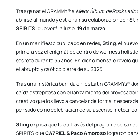
Tras ganar el GRAMMY® a
Mejor Álbum de Rock Latino
abrirse al mundo y estrenan su colaboración con
Sti
SPIRITS
‘ que verá la luz el
19 de marzo
.
En un manifiesto publicado en redes,
Sting
, el nuev
primera vez el enigmático centro de wellness holísti
secreto durante 35 años. En dicho mensaje reveló q
el abrupto y caótico cierre de su 2025.
Tras una histórica barrida en los Latin GRAMMYs® do
caída estrepitosa con el lanzamiento del provocador 
creativo que los llevó a cancelar de forma inesperad
pensado como celebración de su ascenso meteórico 
Sting
explica que fue a través del programa de sana
SPIRITS que
CA7RIEL & Paco Amoroso
lograron canal