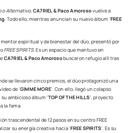
 o Alternativo
,
CA7RIEL & Paco Amoroso
vuelve a
ng
. Todo ello, mientras anuncian su nuevo álbum ‘
FREE
o mentor espiritual y de bienestar del dúo, presentó por
co
FREE SPIRITS.
Es un espacio que mantuvo en
ue
CA7RIEL & Paco Amoroso
buscaron refugio allí tras
nde se llevaron cinco premios, el dúo protagonizó una
vídeo de ‘
GIMME MORE
‘. Con ello, llegó un colapso
a su ambicioso álbum ‘
TOP OF THE HILLS
‘, proyecto
a la fama.
ción trascendental de 12 pasos en su centro FREE
izar su energía creativa hacia ‘
FREE SPIRITS
‘. Es su