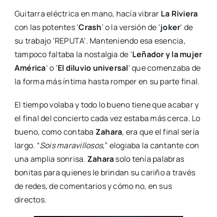
Guitarra eléctrica en mano, hacía vibrar
La Riviera
con las potentes ‘
Crash
‘ o la versión de ‘
joker
‘ de
su trabajo ‘REPUTA’. Manteniendo esa esencia,
tampoco faltaba la nostalgia de ‘
Leñador y la mujer
América
‘ o ‘
El diluvio universal
‘ que comenzaba de
la forma más íntima hasta romper en su parte final.
El tiempo volaba y todo lo bueno tiene que acabar y
el final del concierto cada vez estaba más cerca. Lo
bueno, como contaba
Zahara
, era que el final sería
largo. “
Sois maravillosos,
” elogiaba la cantante con
una amplia sonrisa.
Zahara
solo tenía palabras
bonitas para quienes le brindan su cariño a través
de redes, de comentarios y cómo no, en sus
directos.