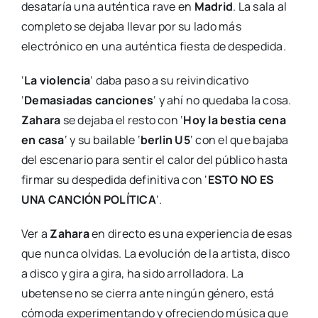
desataría una auténtica rave en
Madrid
. La sala al
completo se dejaba llevar por su lado más
electrónico en una auténtica fiesta de despedida.
‘
La violencia
‘ daba paso a su reivindicativo
‘
Demasiadas canciones
‘ y ahí no quedaba la cosa.
Zahara
se dejaba el resto con ‘
Hoy la bestia cena
en casa
‘ y su bailable ‘
berlin U5
‘ con el que bajaba
del escenario para sentir el calor del público hasta
firmar su despedida definitiva con ‘
ESTO NO ES
UNA CANCIÓN POLÍTICA
‘.
Ver a
Zahara
en directo es una experiencia de esas
que nunca olvidas. La evolución de la artista, disco
a disco y gira a gira, ha sido arrolladora. La
ubetense no se cierra ante ningún género, está
cómoda experimentando y ofreciendo música que