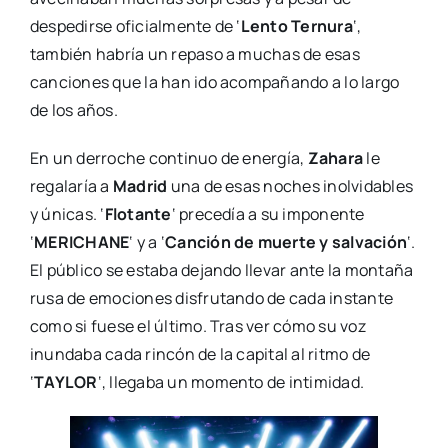
despedirse oficialmente de ‘
Lento Ternura
‘,
también habría un repaso a muchas de esas
canciones que la han ido acompañando a lo largo
de los años.
En un derroche continuo de energía,
Zahara
le
regalaría a
Madrid
una de esas noches inolvidables
y únicas. ‘
Flotante
‘ precedía a su imponente
‘
MERICHANE
‘ y a ‘
Canción de muerte y salvación
‘.
El público se estaba dejando llevar ante la montaña
rusa de emociones disfrutando de cada instante
como si fuese el último. Tras ver cómo su voz
inundaba cada rincón de la capital al ritmo de
‘
TAYLOR
‘, llegaba un momento de intimidad.