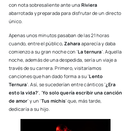
con nota sobresaliente ante una
Riviera
abarrotada y preparada para disfrutar de un directo
único.
Apenas unos minutos pasaban de las 21 horas
cuando, entre el público,
Zahara
aparecía y daba
comienzo a su gran noche con ‘
La ternura
‘. Aquella
noche, además de una despedida, sería un viaje a
través de su carrera. Primero, visitaríamos
canciones que han dado forma a su ‘
Lento
Ternura
‘. Así, se sucederían entre cánticos ‘
¿Era
esto la vida?
‘, ‘
Yo solo quería escribir una canción
de amor
‘ y un ‘
Tus michis
‘ que, más tarde,
dedicaría a su hijo.