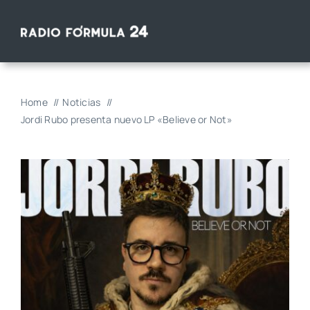
Saltar
al
contenido
Home
Noticias
Jordi Rubo presenta nuevo LP «Believe or Not»