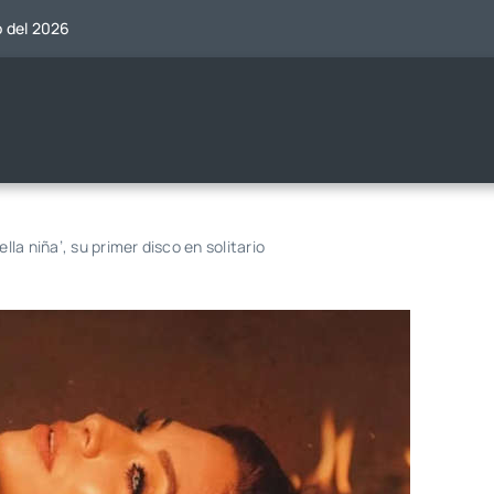
o del 2026
lla niña’, su primer disco en solitario