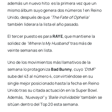
además un nuevo hito: es la primera vez que un
mismo álbum suyo genera dos números 1 en Reino
Unido, después de que
‘The Fate of Ophelia’
también liderara la lista el año pasado.
El tercer puesto es para
RAYE
, que mantiene la
solidez de
‘Where Is My Husband’
tras más de
veinte semanas en lista.
Uno de los movimientos más llamativos de la
semana lo protagoniza
Bad Bunny
, cuyo
‘DtMF’
sube del 43 al número 4, convirtiéndose en su
single mejor posicionado hasta la fecha en Reino
Unido tras su citada actuación en la Super Bowl.
Además,
‘Nuevayol’
y
‘Baile inolvidable’
también se
sitúan dentro del Top 20 esta semana.