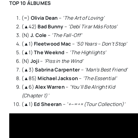
TOP 10 ÁLBUMES
(=)
Olivia Dean
–
‘The Art of Loving’
(▲42)
Bad Bunny
–
‘Debí Tirar Más Fotos’
(N)
J. Cole
–
‘The Fall-Off’
(▲1)
Fleetwood Mac
–
’50 Years – Don’t Stop’
(▲1)
The Weeknd
–
‘The Highlights’
(N)
Joji
–
‘Piss in the Wind’
(▲3)
Sabrina Carpenter
–
‘Man’s Best Friend’
(▲85)
Michael Jackson
–
‘The Essential’
(▲6)
Alex Warren
–
‘You’ll Be Alright Kid
(Chapter 1)’
(▲1)
Ed Sheeran
–
‘+–=÷× (Tour Collection)’