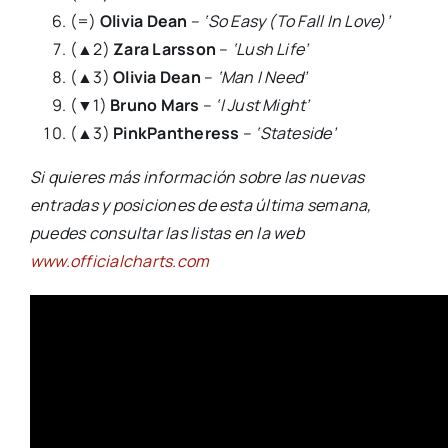
(=)
Olivia Dean
–
‘So Easy (To Fall In Love)’
(▲2)
Zara Larsson
–
‘Lush Life’
(▲3)
Olivia Dean
–
‘Man I Need’
(▼1)
Bruno Mars
–
‘I Just Might’
(▲3)
PinkPantheress
–
‘Stateside’
Si quieres más información sobre las nuevas
entradas y posiciones de esta última semana,
puedes consultar las listas en la web
www.officialcharts.com