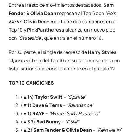
Entre el resto de movimientos destacados,
Sam
Fender & Olivia Dean
regresan al Top 5 con
‘Rein
Me In’
,
Olivia Dean
mantiene dos canciones en el
Top 10 y
PinkPantheress
alcanza un nuevo pico
con
‘Stateside’
, que entra en el número 10.
Por su parte, el single de regreso de
Harry Styles
‘
Aperture
‘ baja del Top 10 en su tercera semana en
lista, situándose concretamente en el puesto 12.
TOP 10 CANCIONES
(▲14)
Taylor Swift
–
‘Opalite’
(▼1)
Dave & Tems
–
‘Raindance’
(▼1)
RAYE
–
‘Where Is My Husband’
(▲39)
Bad Bunny
–
‘DtMF’
(▲2)
Sam Fender & Olivia Dean
–
‘Rein Me In’