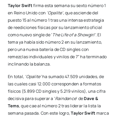
Taylor Swift
firma esta semana su sexto número 1
en Reino Unido con
‘Opalite’
, que asciende del
puesto 15 al número 1 tras una intensa estrategia
de reediciones físicas por su lanzamiento oficial
como nuevo single de ‘
The Life of a Showgirl’.
El
tema ya había sido número 2 en su lanzamiento,
pero una nueva batería de CD singles con
remezclas individuales y vinilos de 7” ha terminado
inclinando la balanza.
En total,
‘Opalite’
ha sumado 47.509 unidades, de
las cuales casi 12.000 corresponden a formatos
físicos (5.899 CD singles y 5.219 vinilos), una cifra
decisiva para superar a ‘
Raindance
‘ de
Dave &
Tems
, que cae al número 2 tras liderar la lista la
semana pasada. Con este logro,
Taylor Swift
marca