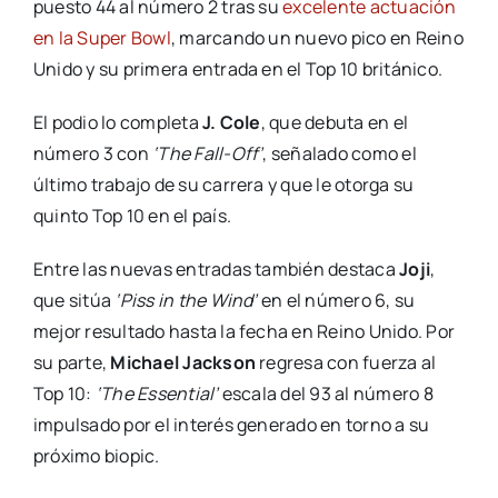
puesto 44 al número 2 tras su
excelente actuación
en la Super Bowl
, marcando un nuevo pico en Reino
Unido y su primera entrada en el Top 10 británico.
El podio lo completa
J. Cole
, que debuta en el
número 3 con
‘The Fall-Off’
, señalado como el
último trabajo de su carrera y que le otorga su
quinto Top 10 en el país.
Entre las nuevas entradas también destaca
Joji
,
que sitúa
‘Piss in the Wind’
en el número 6, su
mejor resultado hasta la fecha en Reino Unido. Por
su parte,
Michael Jackson
regresa con fuerza al
Top 10:
‘The Essential’
escala del 93 al número 8
impulsado por el interés generado en torno a su
próximo biopic.