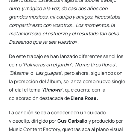
nuevo disco. Este álbum aglutina todo el trabajo
duro, y mágico a la vez, de casi dos años con
grandes músicos, mi equipo y amigos.
Necesitaba
compartir esto con vosotrxs… Los momentos, la
metamorfosis, el esfuerzo y el resultado tan bello.
Deseando que ya sea vuestro».
De este trabajo se han lanzado diferentes sencillos
como
‘Palmeras en el jardín’, ‘No me tires flores’,
‘Bésame
‘ o ‘
Las guapas
‘, pero ahora, siguiendo con
la promoción del álbum, se lanza como nuevo single
oficial el tema ‘
Rimowa
‘, que cuenta con la
colaboración destacada de
Elena Rose.
La canción se da a conocer con un cuidado
videoclip, dirigido por
Gus Carballo
y producido por
Music Content Factory, que traslada al plano visual