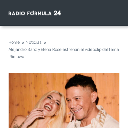
Saltar
al
contenido
Home
Noticias
Alejandro Sanz y Elena Rose estrenan el videoclip del tema
‘Rimowa’