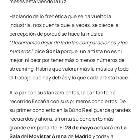
meses está viendo la luz.
Hablando de lo frenética que se ha vuelto la
industria, nos cuenta que, a veces, se pierde la
percepción de porqué se hace la música.
“
Deberíamos dejar de lado las comparaciones y los
números,
” dice
Sonia
porque, un artista no es ni
mejor, ni peor por tener más o menos números de
streaming. Habría que valorar más la música y todo
el trabajo que hay detrás y lo que cada artista hace.
A la par con sus lanzamientos, la cantante ha
recorrido España con sus primeros conciertos. De
su primer concierto en la Búho Real guarda grandes
recuerdos y ahora, afronta su concierto más
grande e importante. El
28 de mayo
actuará en
La
Sala
del
Movistar Arena
de
Madrid
y todavía